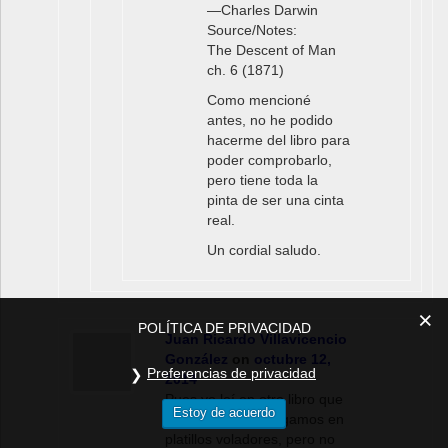
―Charles Darwin
Source/Notes:
The Descent of Man
ch. 6 (1871)
Como mencioné
antes, no he podido
hacerme del libro para
poder comprobarlo,
pero tiene toda la
pinta de ser una cinta
real.
Un cordial saludo.
POLÍTICA DE PRIVACIDAD
Juan Ricardo Villavicencio
González
on
octubre 12,
Preferencias de privacidad
2014
Pues yo leí en otro libro que
Estoy de acuerdo
Darwin dijo que llegamos en
platillos voladores, pero no