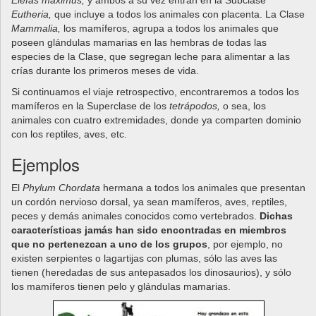
Elefas maximus,
y ambos a su vez entran en la Subclase
Eutheria,
que incluye a todos los animales con placenta. La Clase
Mammalia,
los mamíferos, agrupa a todos los animales que
poseen glándulas mamarias en las hembras de todas las
especies de la Clase, que segregan leche para alimentar a las
crías durante los primeros meses de vida.
Si continuamos el viaje retrospectivo, encontraremos a todos los
mamíferos en la Superclase de los
tetrápodos,
o sea, los
animales con cuatro extremidades, donde ya comparten dominio
con los reptiles, aves, etc.
Ejemplos
El
Phylum Chordata
hermana a todos los animales que presentan
un cordón nervioso dorsal, ya sean mamíferos, aves, reptiles,
peces y demás animales conocidos como vertebrados.
Dichas
características jamás han sido encontradas en miembros
que no pertenezcan a uno de los grupos
, por ejemplo, no
existen serpientes o lagartijas con plumas, sólo las aves las
tienen (heredadas de sus antepasados los dinosaurios), y sólo
los mamíferos tienen pelo y glándulas mamarias.