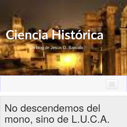
Ciencia Histórica
Un blog de Jesús G. Barcala
T
o
g
No descendemos del
g
l
mono, sino de L.U.C.A.
e
n