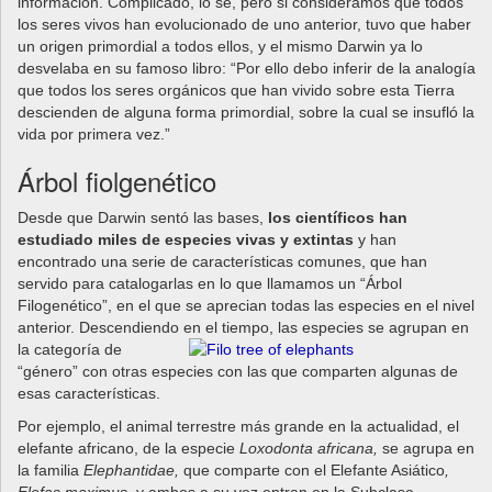
información. Complicado, lo sé, pero si consideramos que todos
los seres vivos han evolucionado de uno anterior, tuvo que haber
un origen primordial a todos ellos, y el mismo Darwin ya lo
desvelaba en su famoso libro: “Por ello debo inferir de la analogía
que todos los seres orgánicos que han vivido sobre esta Tierra
descienden de alguna forma primordial, sobre la cual se insufló la
vida por primera vez.”
Árbol fiolgenético
Desde que Darwin sentó las bases,
los científicos han
estudiado miles de especies vivas y extintas
y han
encontrado una serie de características comunes, que han
servido para catalogarlas en lo que llamamos un “Árbol
Filogenético”, en el que se aprecian todas las especies en el nivel
anterior. Descendiendo en el tiempo, las especies se agrupan en
la categoría
de
“género” con otras especies con las que comparten algunas de
esas características.
Por ejemplo, el animal terrestre más grande en la actualidad, el
elefante africano, de la especie
Loxodonta africana,
se agrupa en
la familia
Elephantidae,
que comparte con el Elefante Asiático
,