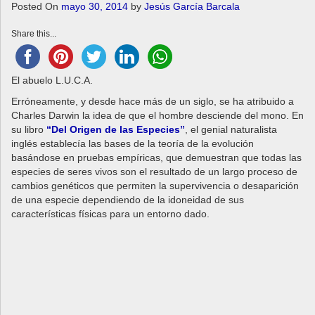
a
Posted On
mayo 30, 2014
by
Jesús García Barcala
v
Share this...
i
g
a
El abuelo L.U.C.A.
t
i
Erróneamente, y desde hace más de un siglo, se ha atribuido a
o
Charles Darwin la idea de que el hombre desciende del mono. En
n
su libro
“Del Origen de las Especies”
, el genial naturalista
inglés establecía las bases de la teoría de la evolución
basándose en pruebas empíricas, que demuestran que todas las
especies de seres vivos son el resultado de un largo proceso de
cambios genéticos que permiten la supervivencia o desaparición
de una especie dependiendo de la idoneidad de sus
características físicas para un entorno dado.