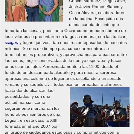
Conchi Martínez, Diego Orive,
José Javier Ramos Blanco y
Oscar Alovera, colaboradores
de la página. Enseguida nos
dimos cuenta del tinte que
tomarían las cosas, pues tanto Oscar como un buen número de
los invitados se presentaron en la guisa romana, con las túnicas,
caligae
y togas que vestirían nuestros antepasados de hace dos
milenios. Se nos dio tiempo para curiosear mientras se
terminaban los preparativos, y aprovechamos para pasear entre
las ruinas, mejor conservadas de lo que yo esperaba, y hacer
unas cuantas fotos. Aproximadamente a las 11:00, desde el
fondo de un descampado aledaño y para nuestra sorpresa,
apareció una columna de legionarios escoltando a un senador
romano y su séquito civil, todos bien uniformados, o al menos
hasta donde alcanzan las
posibilidades, y con una
actitud marcial, como
seguramente marcharían los
honorables miembros de una
Legión, en este caso la XIIII,
formada en el año 2007 por
un grupo de ciudadanos estudiosos y comprometidos con la