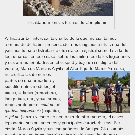
El caldarium, en las termas de Complutum.
Al finalizar tan interesante charla, de la que me siento muy
afortunado de haber presenciado, nos dirigimos a otra zona del
yacimiento para disfrutar de otra clase magistral sobre la vida de
los romanos, en este caso, sobre los uniformes de los legionarios
y sus armas. Sentados en el césped y bajo un sol digno del
verano, Marcus Marcius Aqvila
, el Alter Ego de Marco Almansa,
no explicó las diferentes
partes de una armadura y
sus diferentes modelos, el
casco, la lorica (armadura),
las grebas, etc., y sus armas,
empezando por el
scutum
, el
gladius hispaniesis
(espada),
el
pilum
(lanza) y como no podía ser de otra manera, el casco
legionario, sus aditamentos y principales características. Por
cierto, Marco Aqvila y sus compañeros de Antiqva Clio también
nos dieron una breve lección sobre las tácticas de ataque y