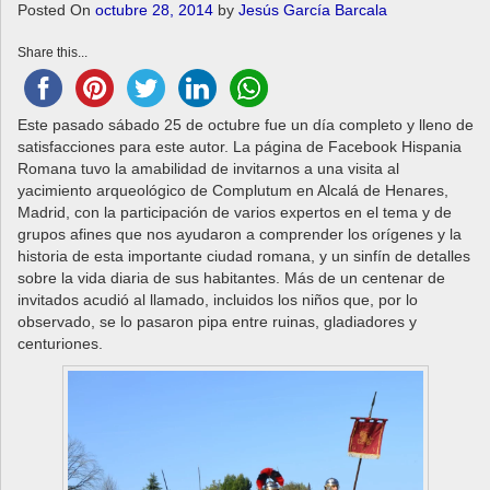
a
Posted On
octubre 28, 2014
by
Jesús García Barcala
v
Share this...
i
g
a
Este pasado sábado 25 de octubre fue un día completo y lleno de
t
satisfacciones para este autor. La página de Facebook Hispania
i
Romana tuvo la amabilidad de invitarnos a una visita al
o
yacimiento arqueológico de Complutum en Alcalá de Henares,
n
Madrid, con la participación de varios expertos en el tema y de
grupos afines que nos ayudaron a comprender los orígenes y la
historia de esta importante ciudad romana, y un sinfín de detalles
sobre la vida diaria de sus habitantes. Más de un centenar de
invitados acudió al llamado, incluidos los niños que, por lo
observado, se lo pasaron pipa entre ruinas, gladiadores y
centuriones.