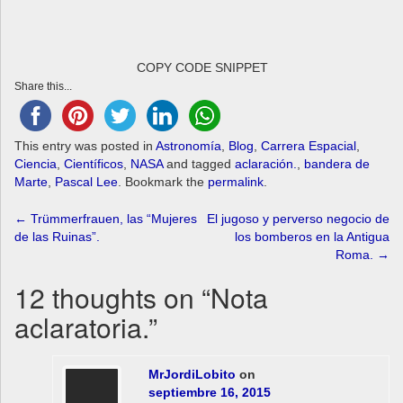
COPY CODE SNIPPET
Share this...
This entry was posted in
Astronomía
,
Blog
,
Carrera Espacial
,
Ciencia
,
Científicos
,
NASA
and tagged
aclaración.
,
bandera de
Marte
,
Pascal Lee
. Bookmark the
permalink
.
Post
←
Trümmerfrauen, las “Mujeres
El jugoso y perverso negocio de
de las Ruinas”.
los bomberos en la Antigua
navigation
Roma.
→
12 thoughts on “
Nota
aclaratoria.
”
MrJordiLobito
on
septiembre 16, 2015