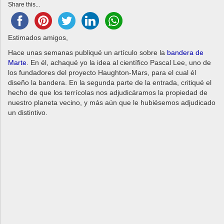
a
Share this...
v
i
g
Estimados amigos,
a
Hace unas semanas publiqué un artículo sobre la
bandera de
t
Marte
. En él, achaqué yo la idea al científico Pascal Lee, uno de
i
los fundadores del proyecto Haughton-Mars, para el cual él
o
diseño la bandera. En la segunda parte de la entrada, critiqué el
n
hecho de que los terrícolas nos adjudicáramos la propiedad de
nuestro planeta vecino, y más aún que le hubiésemos adjudicado
un distintivo.