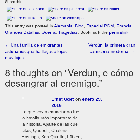
Share this...
This entry was posted in
Alemania
,
Blog
,
Especial PGM
,
Francia
,
Grandes Batallas
,
Guerra
,
Tragedias
. Bookmark the
permalink
.
Post
←
Una familia de emigrantes
Verdún, la primera gran
asturianos que ha llegado lejos,
carnicería moderna.
→
navigation
muy lejos…
8 thoughts on “
Verdun, o cómo
desangrar al enemigo.
”
Ernst Udet
on
enero 29,
2016
La que voy a enunciar no fue
la batalla más importante de
la historia. Aparte de las que
citas, Qadesh, Chalons,
Hastings, San Quintín, Lützen,