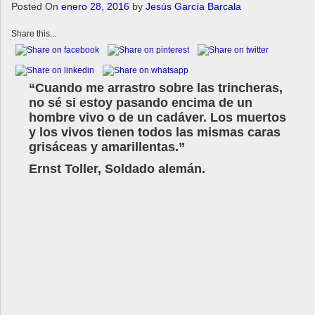
a
Posted On
enero 28, 2016
by
Jesús García Barcala
v
Share this...
i
g
a
t
“Cuando me arrastro sobre las trincheras,
i
no sé si estoy pasando encima de un
o
hombre vivo o de un cadáver. Los muertos
n
y los vivos tienen todos las mismas caras
grisáceas y amarillentas.”
Ernst Toller, Soldado alemán.