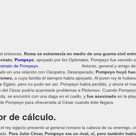
el entonces,
Roma se estremecía en medio de una guerra civil entr
nvirato
,
Pompeyo
, apoyado por los Optimates. Pompeyo fue vencido en
Antonio, general y amigo de
ado en una relación con Cleopatra. Desesperado,
Pompeyo huyó hacia
lomeo,
a cuya familia él siempre había apoyado. Al joven rey le hubi
e Egipto, pero no pudo ser así. Pompeyo había perdido, y ahora el ma
 del César podría acarrearle problemas a Ptolomeo. Cuando Pompeyo 
da, se encontró con una daga en el cuello, y
fue asesinado
en la play
de Pompeyo para ofrecersela al César cuando éste llegara.
or de cálculo.
el rey egipcio presentó al general romano la cabeza de su enemigo, c
ado.
Para Julio César, Pompeyo era un rival, sí, pero también hab