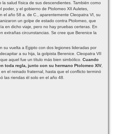
o la salud física de sus descendientes. También como
el poder, y el gobierno de Ptolomeo XII Auletes,
 En el año 58 a. de C., aparentemente Cleopatra VI, su
rganizaron un golpe de estado contra Ptolomeo, que
a en dicho viaje, pero no hay pruebas certeras. En
en extrañas circunstancias. Se cree que Berenice la
su vuelta a Egipto con dos legiones lideradas por
ecapitar a su hija, la golpista Berenice. Cleopatra VII
ue aquel fue un título más bien simbólico.
Cuando
na en toda regla, junto con su hermano Ptolomeo XIV
,
n el reinado fraternal, hasta que el conflicto terminó
 las riendas él solo en el año 48.