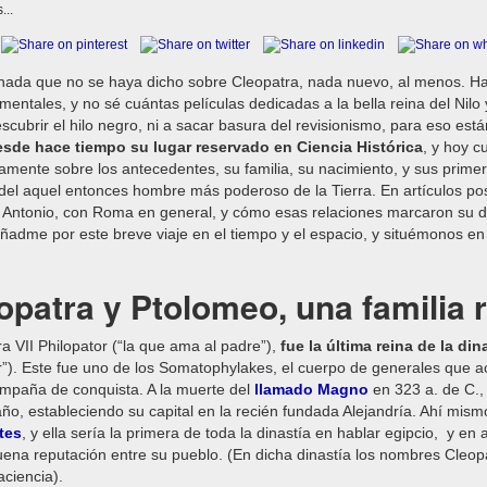
...
ada que no se haya dicho sobre Cleopatra, nada nuevo, al menos. Hay 
entales, y no sé cuántas películas dedicadas a la bella reina del Nilo 
scubrir el hilo negro, ni a sacar basura del revisionismo, para eso es
esde hace tiempo su lugar reservado en Ciencia Histórica
, y hoy c
amente sobre los antecedentes, su familia, su nacimiento, y sus primer
el aquel entonces hombre más poderoso de la Tierra. En artículos pos
 Antonio, con Roma en general, y cómo esas relaciones marcaron su de
dme por este breve viaje en el tiempo y el espacio, y situémonos en 
opatra y Ptolomeo, una familia r
a VII Philopator (“la que ama al padre”),
fue la última reina de la di
r”). Este fue uno de los Somatophylakes, el cuerpo de generales que 
ampaña de conquista. A la muerte del
llamado Magno
en 323 a. de C.,
o, estableciendo su capital en la recién fundada Alejandría. Ahí mismo
tes
, y ella sería la primera de toda la dinastía en hablar egipcio, y en a
uena reputación entre su pueblo. (En dicha dinastía los nombres Cleop
ciencia).