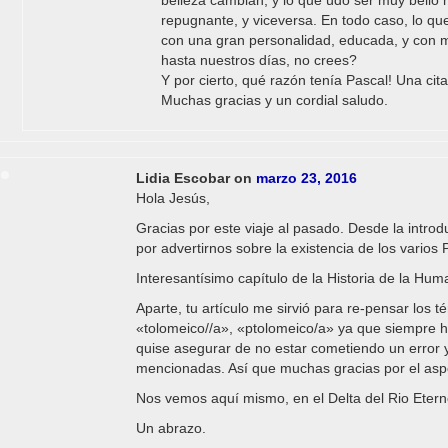
belleza cambian, y lo que ùdo ser muy bello
repugnante, y viceversa. En todo caso, lo qu
con una gran personalidad, educada, y con m
hasta nuestros días, no crees?
Y por cierto, qué razón tenía Pascal! Una ci
Muchas gracias y un cordial saludo.
Lidia Escobar
on
marzo 23, 2016
Hola Jesús,
Gracias por este viaje al pasado. Desde la intro
por advertirnos sobre la existencia de los varios
Interesantísimo capítulo de la Historia de la Hum
Aparte, tu artículo me sirvió para re-pensar los 
«tolomeico//a», «ptolomeico/a» ya que siempre h
quise asegurar de no estar cometiendo un error 
mencionadas. Así que muchas gracias por el aspect
Nos vemos aquí mismo, en el Delta del Rio Etern
Un abrazo.