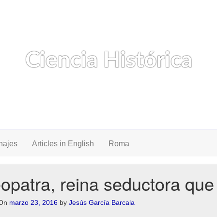
Ciencia Histórica
Un blog de Jesús G. Barcala
najes
Articles in English
Roma
opatra, reina seductora que
 On
marzo 23, 2016
by
Jesús García Barcala