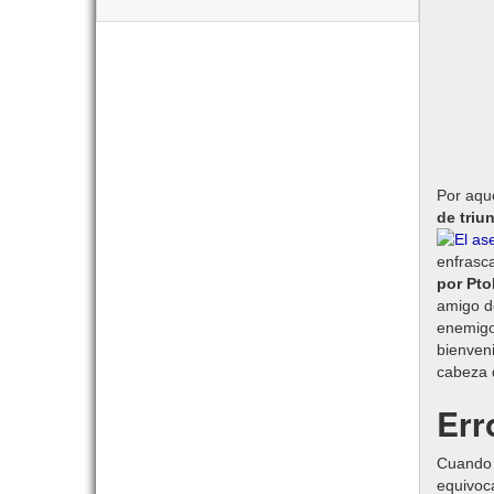
Por aqu
de triu
enfrasc
por Pto
amigo d
enemigo
bienveni
cabeza 
Err
Cuando 
equivoc