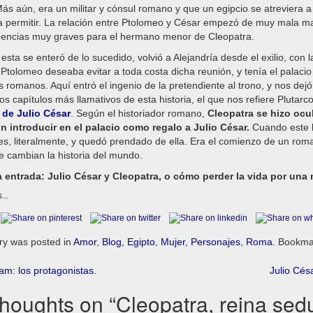
ás aún, era un militar y cónsul romano y que un egipcio se atreviera 
a permitir. La relación entre Ptolomeo y César empezó de muy mala m
encias muy graves para el hermano menor de Cleopatra.
sta se enteró de lo sucedido, volvió a Alejandría desde el exilio, con 
Ptolomeo deseaba evitar a toda costa dicha reunión, y tenía el palac
 romanos. Aquí entró el ingenio de la pretendiente al trono, y nos dejó
os capítulos más llamativos de esta historia, el que nos refiere Plutarc
 de Julio César
. Según el historiador romano,
Cleopatra se hizo ocul
n introducir en el palacio como regalo a Julio César.
Cuando este l
ies, literalmente, y quedó prendado de ella. Era el comienzo de un ro
e cambian la historia del mundo.
 entrada: Julio César y Cleopatra, o cómo perder la vida por una 
...
ry was posted in
Amor
,
Blog
,
Egipto
,
Mujer
,
Personajes
,
Roma
. Bookma
t
am: los protagonistas.
Julio Cés
igation
thoughts on “
Cleopatra, reina sed