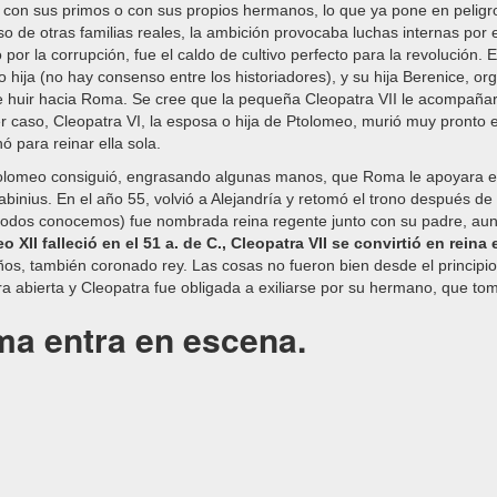
 con sus primos o con sus propios hermanos, lo que ya pone en peligr
so de otras familias reales, la ambición provocaba luchas internas por 
por la corrupción, fue el caldo de cultivo perfecto para la revolución.
 hija (no hay consenso entre los historiadores), y su hija Berenice, o
 huir hacia Roma. Se cree que la pequeña Cleopatra VII le acompañarí
r caso, Cleopatra VI, la esposa o hija de Ptolomeo, murió muy pronto 
 para reinar ella sola.
olomeo consiguió, engrasando algunas manos, que Roma le apoyara en 
binius. En el año 55, volvió a Alejandría y retomó el trono después de d
 todos conocemos) fue nombrada reina regente junto con su padre, aunq
o XII falleció en el 51 a. de C., Cleopatra VII se convirtió en rei
os, también coronado rey. Las cosas no fueron bien desde el principio e
a abierta y Cleopatra fue obligada a exiliarse por su hermano, que tomó
a entra en escena.