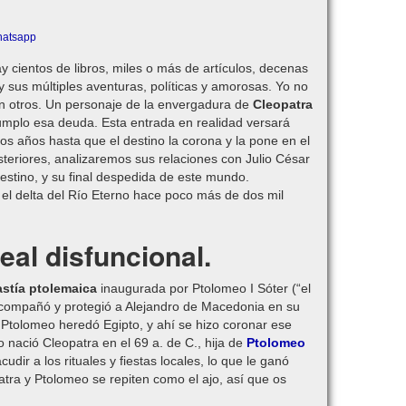
cientos de libros, miles o más de artículos, decenas
y sus múltiples aventuras, políticas y amorosas. Yo no
tán otros. Un personaje de la envergadura de
Cleopatra
umplo esa deuda. Esta entrada en realidad versará
os años hasta que el destino la corona y la pone en el
teriores, analizaremos sus relaciones con Julio César
stino, y su final despedida de este mundo.
el delta del Río Eterno hace poco más de dos mil
eal disfuncional.
nastía ptolemaica
inaugurada por Ptolomeo I Sóter (“el
acompañó y protegió a Alejandro de Macedonia en su
 Ptolomeo heredó Egipto, y ahí se hizo coronar ese
 nació Cleopatra en el 69 a. de C., hija de
Ptolomeo
cudir a los rituales y fiestas locales, lo que le ganó
atra y Ptolomeo se repiten como el ajo, así que os