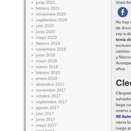
junio 2021
Share this
febrero 2021
noviembre 2020
septiembre 2020
No hay n
julio 2020
de docum
junio 2020
voy a de
mayo 2020
tenía d
febrero 2019
exclusiv
noviembre 2018
camino d
junio 2018
y Marco
mayo 2018
Acompaña
marzo 2018
años.
febrero 2018
enero 2018
Cle
diciembre 2017
noviembre 2017
Cleopatr
octubre 2017
salvado
septiembre 2017
larga c
agosto 2017
mismo añ
julio 2017
XII Aule
junio 2017
cierta b
mayo 2017
ruego pa