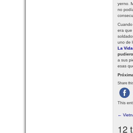
yerno. M
no podí
consecu
Cuando e
era que 
soldados
uno de l
La Vida
pudiero
a sus p
esas qu
Próxima
Share this
This ent
Pos
←
Vietn
nav
12 