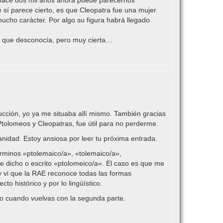
 hace dos mil años ahora puede parecernos
e sí parece cierto, es que Cleopatra fue una mujer
ucho carácter. Por algo su figura habrá llegado
ta que desconocía, pero muy cierta…
ducción, yo ya me situaba allí mismo. También gracias
 Ptolomeos y Cleopatras, fue útil para no perderme.
anidad. Estoy ansiosa por leer tu próxima entrada.
términos «ptolemaico/a», «tolemaico/a»,
e dicho o escrito «ptolomeico/a». El caso es que me
y vi que la RAE reconoce todas las formas
o histórico y por lo lingüístico.
o cuando vuelvas con la segunda parte.