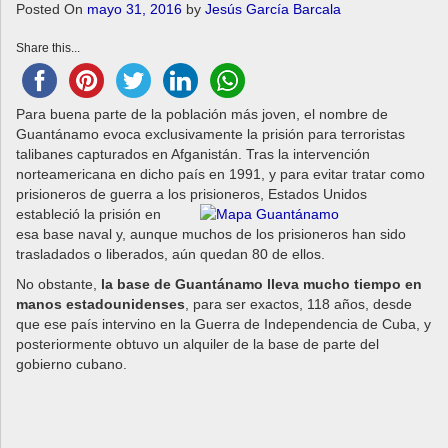
a
Posted On
mayo 31, 2016
by
Jesús García Barcala
v
Share this...
i
g
a
Para buena parte de la población más joven, el nombre de
t
Guantánamo evoca exclusivamente la prisión para terroristas
i
talibanes capturados en Afganistán. Tras la intervención
o
norteamericana en dicho país en 1991, y para evitar tratar como
n
prisioneros de guerra a los prisioneros, Estados
Unidos
estableció la prisión en
esa base naval y, aunque muchos de los prisioneros han sido
trasladados o liberados, aún quedan 80 de ellos.
No obstante,
la base de Guantánamo lleva mucho tiempo en
manos estadounidenses
, para ser exactos, 118 años, desde
que ese país intervino en la Guerra de Independencia de Cuba, y
posteriormente obtuvo un alquiler de la base de parte del
gobierno cubano.