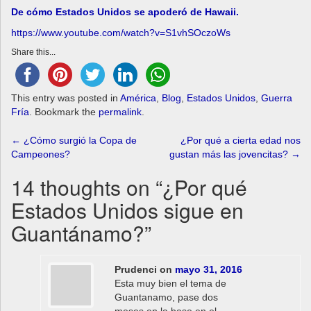
De cómo Estados Unidos se apoderó de Hawaii.
https://www.youtube.com/watch?v=S1vhSOczoWs
Share this...
This entry was posted in
América
,
Blog
,
Estados Unidos
,
Guerra
Fría
. Bookmark the
permalink
.
Post
←
¿Cómo surgió la Copa de
¿Por qué a cierta edad nos
Campeones?
gustan más las jovencitas?
→
navigation
14 thoughts on “
¿Por qué
Estados Unidos sigue en
Guantánamo?
”
Prudenci
on
mayo 31, 2016
Esta muy bien el tema de
Guantanamo, pase dos