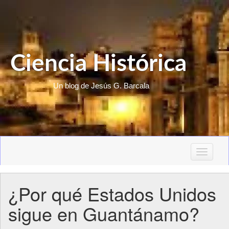
Ciencia Histórica
Un blog de Jesús G. Barcala
T
o
g
¿Por qué Estados Unidos
g
l
sigue en Guantánamo?
e
n