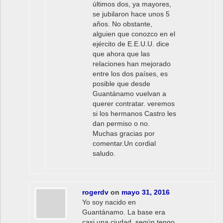
últimos dos, ya mayores,
se jubilaron hace unos 5
años. No obstante,
alguien que conozco en el
ejército de E.E.U.U. dice
que ahora que las
relaciones han mejorado
entre los dos países, es
posible que desde
Guantánamo vuelvan a
querer contratar. veremos
si los hermanos Castro les
dan permiso o no.
Muchas gracias por
comentar.Un cordial
saludo.
rogerdv
on
mayo 31, 2016
Yo soy nacido en
Guantánamo. La base era
casi una ciudad, según tengo