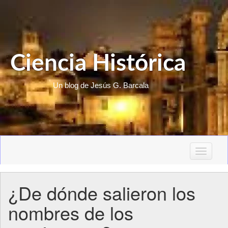
Ciencia Histórica
Un blog de Jesús G. Barcala
T
o
g
¿De dónde salieron los
g
l
nombres de los
e
n