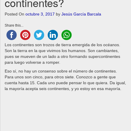
continentes?
a
v
Posted On
octubre 3, 2017
by
Jesús García Barcala
i
g
Share this...
a
t
i
Los continentes son trozos de tierra emergida de los océanos.
o
Son la tierra en la que vivimos los humanos. Son cambiantes,
n
pues se mueven de un lado a otro formando supercontinentes
para luego volverse a romper.
Eso sí, no hay un consenso sobre el número de continentes.
Para unos son cinco, para otros siete. Conozco a gente que
cuenta hasta 15. Cada uno puede pensar lo que quiera. Da igual,
la mayoría acepta seis continentes, y yo estoy en esa mayoría.