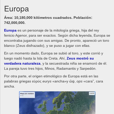
Europa
Área: 10,180,000 kilómetros cuadrados. Población:
742,000,000.
Europa
es un personaje de la mitología griega, hija del rey
fenicio Agenor, para ser exactos. Según dicha leyenda, Europa se
encontraba jugando con sus amigas. De pronto, apareció un toro
blanco (Zeus disfrazado), y se puso a jugar con ellas.
En un momento dado, Europa se subió al toro, y este corrió y
luego nadó hasta la Isla de Creta. Ahí,
Zeus mostró su
verdadera naturaleza
, y la secuestrada niña se enamoró de él.
La pareja tuvo tres hijos, Minos, Radamantis y Sarpedón.
Por otra parte, el origen etimológico de Europa está en las
palabras griegas εὐρύς
eurys
«ancha»y ὤψ,
ops
«cara”, cara
ancha.