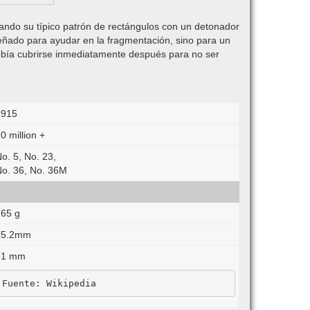
mando su típico patrón de rectángulos con un detonador
señado para ayudar en la fragmentación, sino para un
debía cubrirse inmediatamente después para no ser
1915
0 million +
o. 5, No. 23,
o. 36, No. 36M
65 g
95.2mm
61 mm
Fuente: Wikipedia