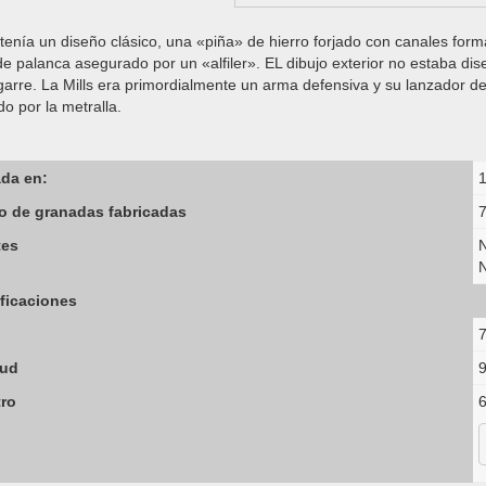
 tenía un diseño clásico, una «piña» de hierro forjado con canales for
de palanca asegurado por un «alfiler». EL dibujo exterior no estaba di
garre. La Mills era primordialmente un arma defensiva y su lanzador 
o por la metralla.
da en:
 de granadas fabricadas
7
tes
N
N
ficaciones
7
tud
ro