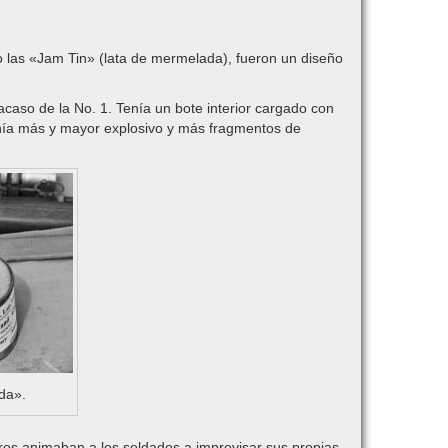
 las «Jam Tin» (lata de mermelada), fueron un diseño
caso de la No. 1. Tenía un bote interior cargado con
enía más y mayor explosivo y más fragmentos de
da».
os animaban a los soldados a improvisar sus propias