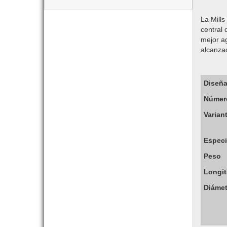
La Mills
central 
mejor a
alcanzad
Diseña
Número
Varian
Especi
Peso
Longi
Diámet