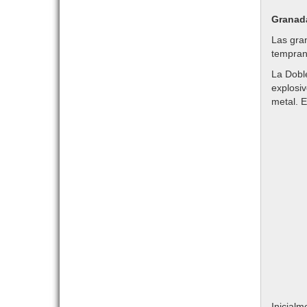
Granad
Las gr
temprano
La Doble
explosi
metal. E
Inicial