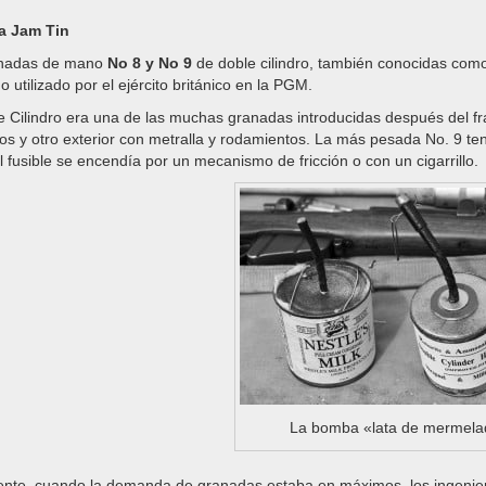
a Jam Tin
anadas de mano
No 8 y No 9
de doble cilindro, también conocidas como
 utilizado por el ejército británico en la PGM.
 Cilindro era una de las muchas granadas introducidas después del fra
vos y otro exterior con metralla y rodamientos. La más pesada No. 9 t
l fusible se encendía por un mecanismo de fricción o con un cigarrillo.
La bomba «lata de mermela
mente, cuando la demanda de granadas estaba en máximos, los ingenier