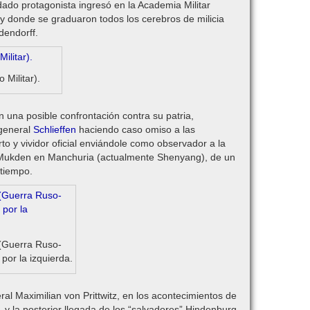
dado protagonista ingresó en la Academia Militar
 y donde se graduaron todos los cerebros de milicia
dendorff.
 Militar).
una posible confrontación contra su patria,
 general
Schlieffen
haciendo caso omiso a las
o y vividor oficial enviándole como observador a la
de Mukden en Manchuria (actualmente Shenyang), de un
 tiempo.
 (Guerra Ruso-
por la izquierda.
ral Maximilian von Prittwitz, en los acontecimientos de
, y la posterior llegada de los “salvadores” Hindenburg