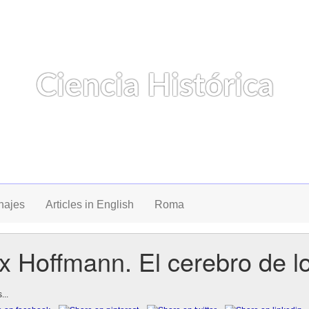
Ciencia Histórica
Un blog de Jesús G. Barcala
najes
Articles in English
Roma
 Hoffmann. El cerebro de l
...