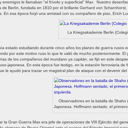
 enemigos le llamaban “el frívolo y superficial” Max. Nuestro desenfa
 de Berlín, fundada en 1810 por el brillante Gerhard von Scharnhorst,
. En esa época forjó una amistad con su compañero de piso, Erich Lu
La Kriegsakademie Berlin (Colegio
a estado estudiando durante cinco años los planes de guerra rusos en 
ndo por este motivo ruso lo que le valió de mucho posteriormente. El
ías de los compañeros del mundano ya capitán, se fijó en este despiert
uso-japonesa. En esta época fue testigo, en la estación ferroviaria 
e le ayudó para trazar un magistral plan de ataque con el devenir del
Observadores en la batalla de Shaho
Japonesa. Hoffmann sentado, el primero 
lar la Gran Guerra Max era jefe de operaciones de VIII Ejército del gene
ada alemana de Prusia Oriental ante el avance del Ejército Imperial ruso