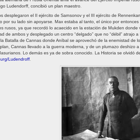
go Ludendorff, concibió un plan maestro.
os desplegaron el II ejército de Samsonov y el III ejército de Rennen
o por su lado sin apoyarse. Max estaba al tanto, el único por entonce
s rusos, ya que recordó lo acaecido en la estación de Mukden donde v
d de ambos y desplegado un centro “delgado” que no “débil” atrajo a 
 la Batalla de Cannas donde Aníbal se aprovechó de la enemistad de l
 plan, Cannas llevado a la guerra moderna, y de un plumazo deshizo a d
surianos. Lo demás es ya de sobra conocido. La Historia se olvidó de
urg/Ludendroff
.