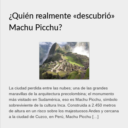
a
v
i
¿Quién realmente «descubrió»
g
Machu Picchu?
a
t
i
o
n
La ciudad perdida entre las nubes; una de las grandes
maravillas de la arquitectura precolombina; el monumento
más visitado en Sudamérica, eso es Machu Picchu, símbolo
sobreviviente de la cultura Inca. Construida a 2.450 metros
de altura en un risco sobre los majestuosos Andes y cercana
a la ciudad de Cuzco, en Perú, Machu Picchu […]