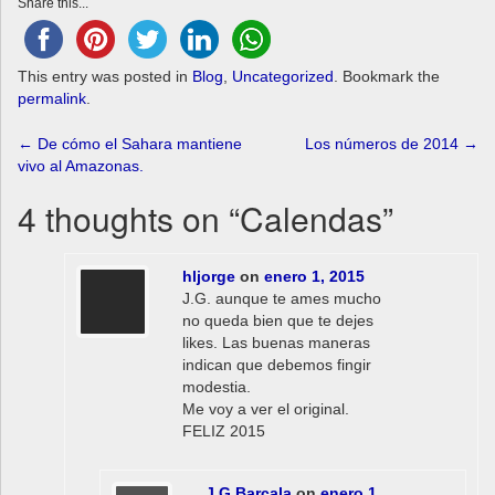
Share this...
This entry was posted in
Blog
,
Uncategorized
. Bookmark the
permalink
.
Post
←
De cómo el Sahara mantiene
Los números de 2014
→
vivo al Amazonas.
navigation
4 thoughts on “
Calendas
”
hljorge
on
enero 1, 2015
J.G. aunque te ames mucho
no queda bien que te dejes
likes. Las buenas maneras
indican que debemos fingir
modestia.
Me voy a ver el original.
FELIZ 2015
J.G.Barcala
on
enero 1,