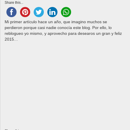
a
Share this...
v
i
g
Mi primer artículo hace un año, que imagino muchos se
a
perdieron porque casi nadie conocía este blog. Por ello, lo
reblogueo yo mismo, y aprovecho para desearos un gran y feliz
t
2015…
i
o
n