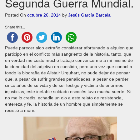
Segunda Guerra Mundial.
a
v
Posted On
octubre 26, 2014
by
Jesús García Barcala
i
g
Share this...
a
t
i
Puede parecer algo extraño considerar afortunado a alguien que
o
participó en el conflicto más sangriento de la historia, tanto, que
n
en verdad me costó mucho trabajo convencerme a mí mismo de
la idoneidad del adjetivo en cuestión, pero una vez que conocí a
fondo la biografía de Alistair Urquhart, no pude dejar de pensar
que, a pesar de sufrir grandes penalidades, a pesar de perder
cinco años de su vida y de ser testigo y víctima de enormes
injusticias, este inefable soldado escocés tuvo mucha suerte. Si
no me lo creéis, echadle un ojo a este relato de resistencia,
entereza y fe, la historia de un hombre que simplemente se
resistió a morir.