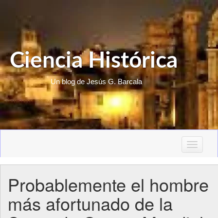
Ciencia Histórica
Un blog de Jesús G. Barcala
T
o
g
Probablemente el hombre
g
l
más afortunado de la
e
n